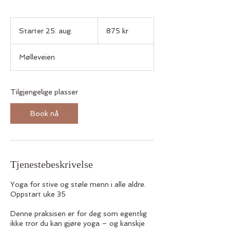
875
norske
Starter 25. aug.
S
875 kr
kroner
t
a
Mølleveien
r
t
e
r
Tilgjengelige plasser
2
5
Book nå
.
a
u
g
.
Tjenestebeskrivelse
Yoga for stive og støle menn i alle aldre.
Oppstart uke 35
​​Denne praksisen er for deg som egentlig
ikke tror du kan gjøre yoga – og kanskje