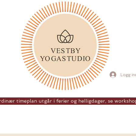
Logg in
dinær timeplan utgår i ferier og helligdager, se workshop