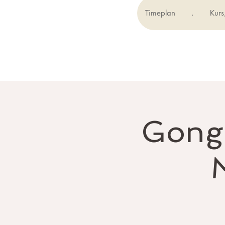
Timeplan
.
Kurs
Gong-