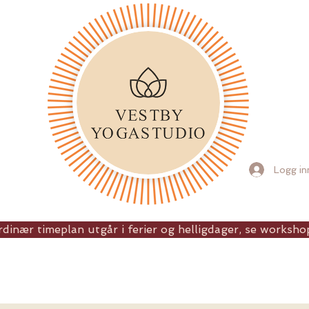
Logg in
dinær timeplan utgår i ferier og helligdager, se workshop