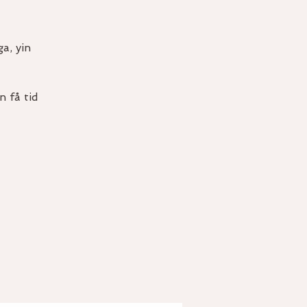
a, yin
n få tid