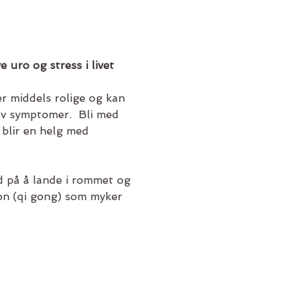
uro og stress i livet 
r middels rolige og kan 
 av symptomer.  Bli med 
blir en helg med 
d på å lande i rommet og 
jon (qi gong) som myker 