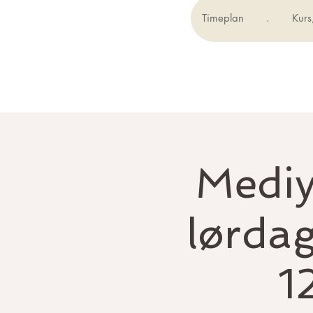
Timeplan
.
Kurs
Mediy
lørda
1