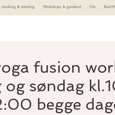
, booking & betaling
Workshops & gavekort
Om
Bedrif
oga fusion wo
g og søndag kl.
2:00 begge dag