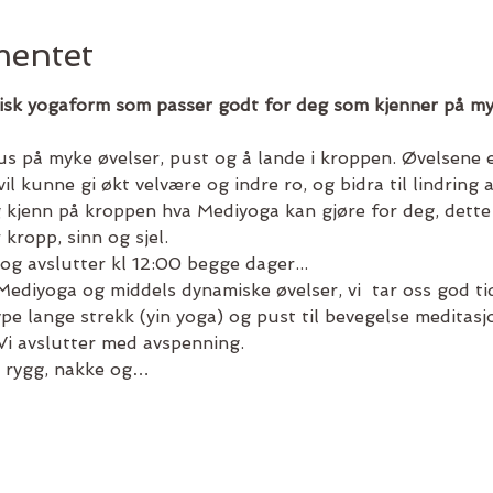
entet
sk yogaform som passer godt for deg som kjenner på mye 
us på myke øvelser, pust og å lande i kroppen. Øvelsene e
vil kunne gi økt velvære og indre ro, og bidra til lindring
jenn på kroppen hva Mediyoga kan gjøre for deg, dette 
 kropp, sinn og sjel.
og avslutter kl 12:00 begge dager...
Mediyoga og middels dynamiske øvelser, vi  tar oss god ti
pe lange strekk (yin yoga) og pust til bevegelse meditas
i avslutter med avspenning.
å rygg, nakke og…