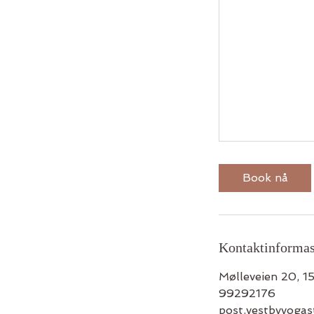
Book nå
Kontaktinforma
Mølleveien 20, 1
99292176
post.vestbyyoga