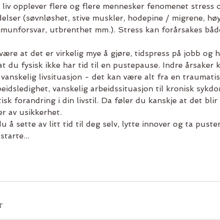
 liv opplever flere og flere mennesker fenomenet stress 
idelser (søvnløshet, stive muskler, hodepine / migrene, høy
 imunforsvar, utbrenthet mm.). Stress kan forårsakes båd
være at det er virkelig mye å gjøre, tidspress på jobb og h
at du fysisk ikke har tid til en pustepause. Indre årsaker
 vanskelig livsituasjon - det kan være alt fra en traumati
eidsledighet, vanskelig arbeidssituasjon til kronisk syk
isk forandring i din livstil. Da føler du kanskje at det bli
r av usikkerhet.
 å sette av litt tid til deg selv, lytte innover og ta puste
starte...
r