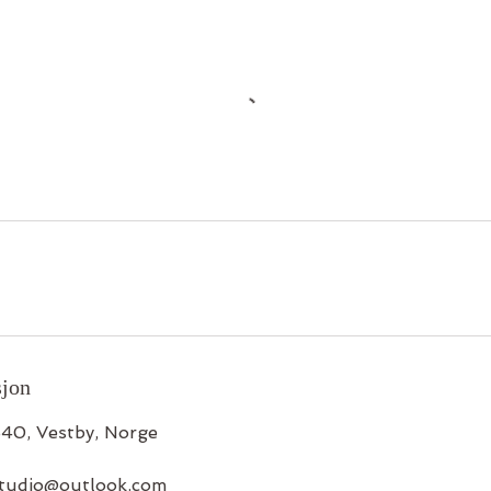
sjon
540, Vestby, Norge
studio@outlook.com