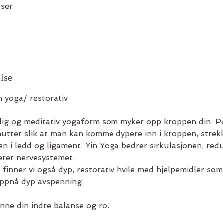
sser
r
t
e
r
2
5
lse
.
a
 yoga/ restorativ
u
g
olig og meditativ yogaform som myker opp kroppen din. P
.
nutter slik at man kan komme dypere inn i kroppen, strek
n i ledd og ligament. Yin Yoga bedrer sirkulasjonen, red
erer nervesystemet.
 finner vi også dyp, restorativ hvile med hjelpemidler som
oppnå dyp avspenning.
inne din indre balanse og ro.