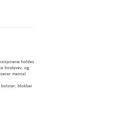
osisjonene holdes
ke bindevev, og
userer mental
 bolster, blokker