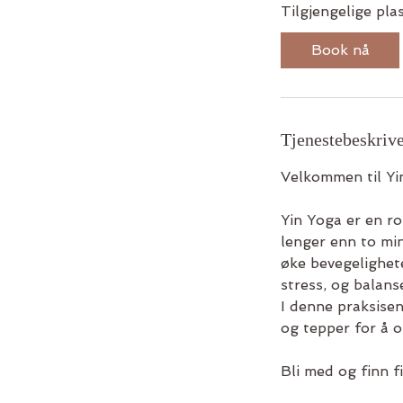
Tilgjengelige pla
Book nå
Tjenestebeskrive
Velkommen til Yin
Yin Yoga er en r
lenger enn to mi
øke bevegelighete
stress, og balans
I denne praksisen
og tepper for å 
Bli med og finn f