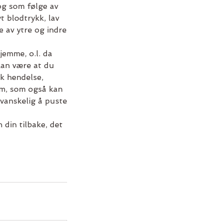
og som følge av
t blodtrykk, lav
e av ytre og indre
jemme, o.l. da
 kan være at du
sk hendelse,
dom, som også kan
r vanskelig å puste
n din tilbake, det