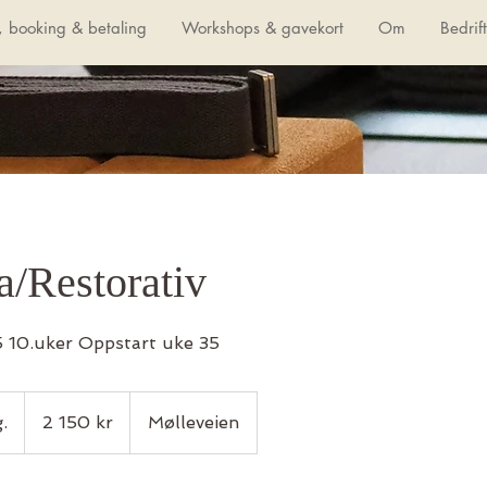
, booking & betaling
Workshops & gavekort
Om
Bedrif
a/Restorativ
15 10.uker Oppstart uke 35
2 150
norske
.
S
2 150 kr
Mølleveien
kroner
t
a